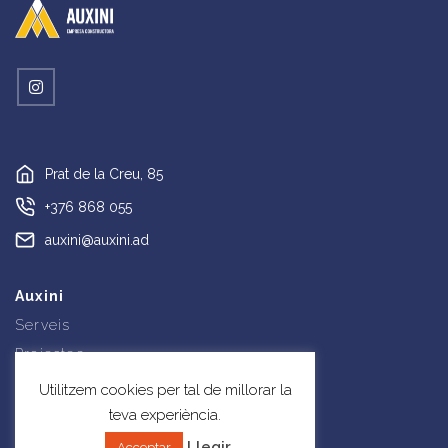
Prat de la Creu, 85
+376 868 055
auxini@auxini.ad
Auxini
Serveis
Projectes
Notícies
Utilitzem cookies per tal de millorar la
Contacte
teva experiència.
Llegir
Acceptar