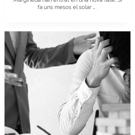
fa uns mesos el solar …
.