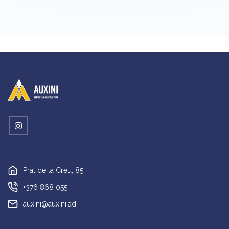
Prat de la Creu, 85
+376 868 055
auxini@auxini.ad